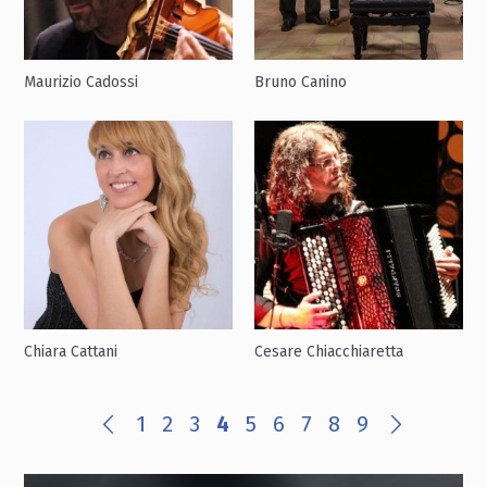
Maurizio Cadossi
Bruno Canino
Chiara Cattani
Cesare Chiacchiaretta
1
2
3
4
5
6
7
8
9