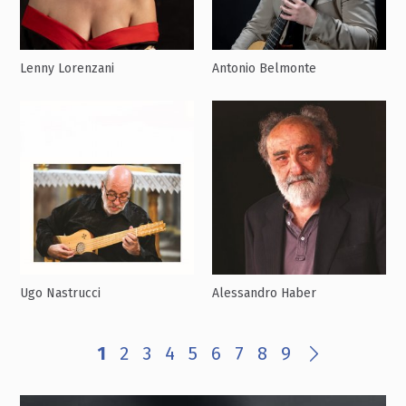
Lenny Lorenzani
Antonio Belmonte
Ugo Nastrucci
Alessandro Haber
1
2
3
4
5
6
7
8
9