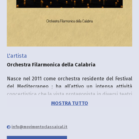
L'artista
Orchestra Filarmonica della Calabria
Nasce nel 2011 come orchestra residente del Festival
del Mediterraneo ; ha all’attivo un intensa attività
concertistica che la vista protagonista in diversi teatri
italiani come il Teatro Tendastrisce di Roma, il teatro
MOSTRA TUTTO
comunale di Altamura , il teatro Politeama di
Catanzaro. Ha partecipato a numerosi festival
nazionali tra i quali il Festival delle Orchestre di Roma,
info@movimentoclassaical.it
il Festival "Leoncavallo" di Montalto Uffugo, al Festival